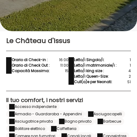
Le Château d'Issus
Orario di Check-in :
16:00
Letto/i Singolo/i:
1
Orario di Check Out :
11:00
Letto/i matrimoniale/i :
1
Capacità Massima:
15
Letto/i king size :
4
Letto/i Queen-Size:
2
Cull(a)e per Neonati:
Sì
Il tuo comfort, i nostri servizi
Accesso indipendente
Armadio - Guardaroba - Appendini
Asciugacapelli
Asciugatrice privata
Bagno privato
Barbecue
Bollitore elettrico
Caffetteria
Camere non fumatori
Canali locali
Congelatore