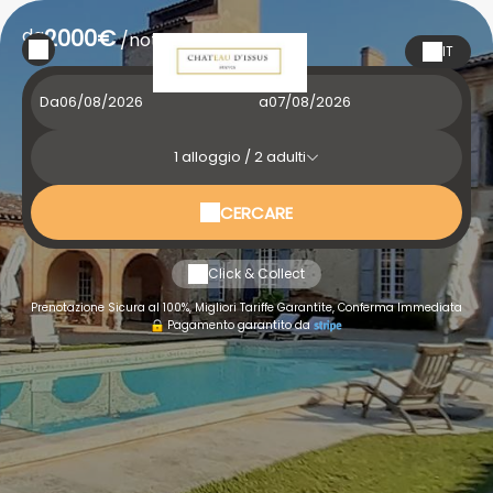
da
2000€
/notte
IT
Da
a
1
alloggio /
2
adulti
CERCARE
Click & Collect
Prenotazione Sicura al 100%, Migliori Tariffe Garantite, Conferma Immediata
Pagamento garantito da