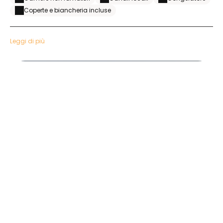
Coperte e biancheria incluse
Leggi di più
20220509_092327