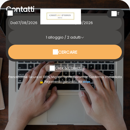
Contatti
IT
Da
a
1
alloggio /
2
adulti
CERCARE
Click & Collect
Prenotazione Sicura al 100%, Migliori Tariffe Garantite, Conferma Immediata
Pagamento garantito da