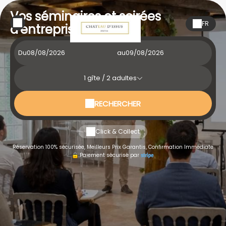
Vos séminaires et soirées
FR
d'entreprises
Du
au
1
gîte /
2
adultes
RECHERCHER
Click & Collect
Réservation 100% sécurisée, Meilleurs Prix Garantis, Confirmation Immédiate
Paiement sécurisé par