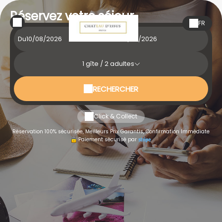
Réservez votre séjour
FR
Du
au
1
gîte /
2
adultes
RECHERCHER
Click & Collect
Réservation 100% sécurisée, Meilleurs Prix Garantis, Confirmation Immédiate
Paiement sécurisé par